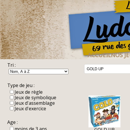
ACCUEIL
NOS J
Tri :
Type de jeu :
Jeux de règle
Jeux de symbolique
Jeux d'assemblage
Jeux d'exercice
Age :
moins de 3 ans
GOLD UP