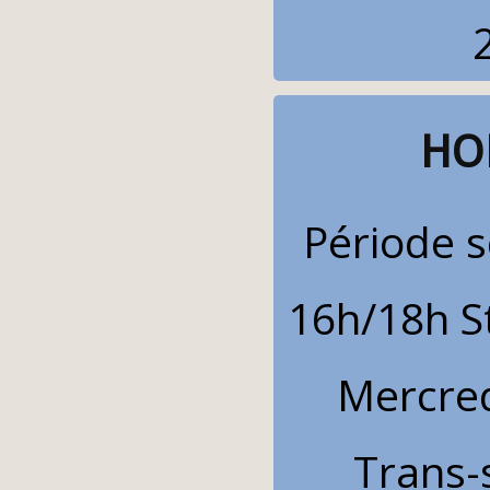
HOR
Période s
16h/18h St 
Mercre
Trans-