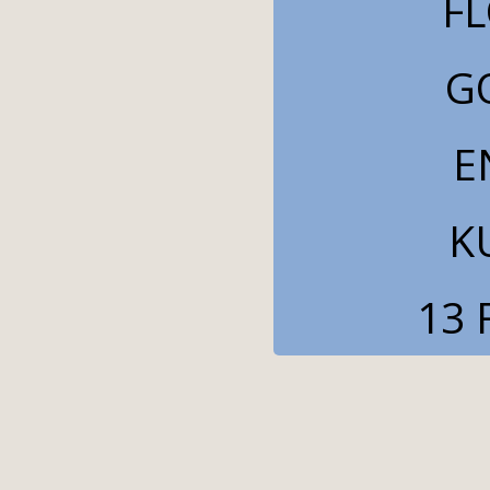
F
G
E
K
13 