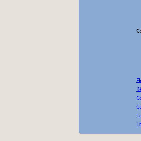
Co
Fi
R
Co
Co
Li
Li